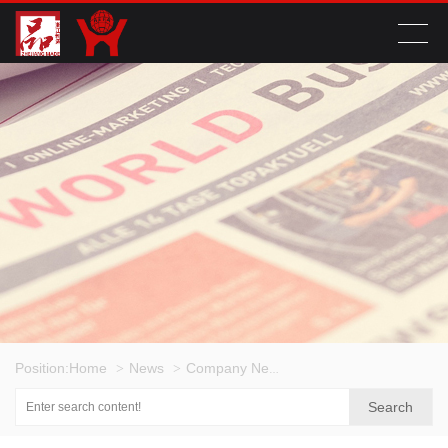
Position:
Home
News
Company News
>
>
>
Search