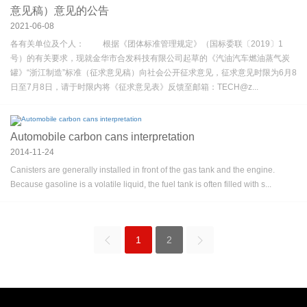
意见稿）意见的公告
Login
2021-06-08
各有关单位及个人： 根据《团体标准管理规定》（国标委联〔2019〕1
Please
号）的有关要求，现就金华市合发科技有限公司起草的《汽油汽车燃油蒸气炭
罐》“浙江制造”标准（征求意见稿）向社会公开征求意见，征求意见时限为6月8
日至7月8日，请于时限内将《征求意见表》反馈至邮箱：TECH@z...
Automobile carbon cans interpretation
2014-11-24
Canisters are generally installed in front of the gas tank and the engine.
Because gasoline is a volatile liquid, the fuel tank is often filled with s...
1
2