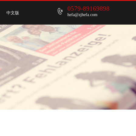
0579-89169898
中文版
hefa@zjhefa.com