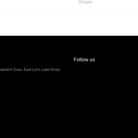
Share:
Follow us
lopment Zone, East Lynn Lake Road