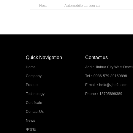
Next :
Automobile carbon ca
Quick Navigation
Contact us
Home
Add：
Jinhua City West Deve
Company
Tel：
0086-579-89169898
Product
E-mail：
hefa@zjhefa.com
Technology
Phone：
13705899389
Certificate
Contact Us
News
中文版